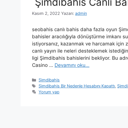
Şimdibahis Canlı Ba
Kasım 2, 2022
Yazarı:
admin
seobahis canlı bahis daha fazla oyun Şimdi
bahisler aracılığıyla dönüştürme imkanı s
istiyorsanız, kazanmak ve harcamak için za
canlı yayın ile neleri desteklemek istediği
ligi Şimdibahis bahislerini bekliyor. Bu 
Casino …
Devamını oku…
Kategoriler
Şimdibahis
Etiketler
Şimdibahis Bir Nedenle Hesabını Kapattı
,
Şimdi
Yorum yap