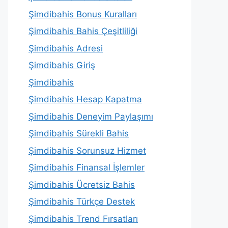
Şimdibahis Bonus Kuralları
Şimdibahis Bahis Çeşitliliği
Şimdibahis Adresi
Şimdibahis Giriş
Şimdibahis
Şimdibahis Hesap Kapatma
Şimdibahis Deneyim Paylaşımı
Şimdibahis Sürekli Bahis
Şimdibahis Sorunsuz Hizmet
Şimdibahis Finansal İşlemler
Şimdibahis Ücretsiz Bahis
Şimdibahis Türkçe Destek
Şimdibahis Trend Fırsatları