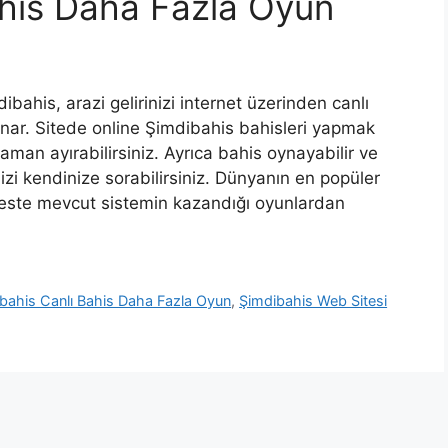
his Daha Fazla Oyun
bahis, arazi gelirinizi internet üzerinden canlı
unar. Sitede online Şimdibahis bahisleri yapmak
man ayırabilirsiniz. Ayrıca bahis oynayabilir ve
nizi kendinize sorabilirsiniz. Dünyanın en popüler
adreste mevcut sistemin kazandığı oyunlardan
bahis Canlı Bahis Daha Fazla Oyun
,
Şimdibahis Web Sitesi