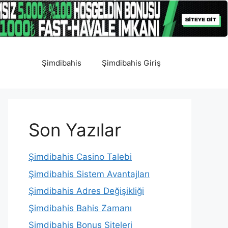
Şimdibahis
Şimdibahis Giriş
Son Yazılar
Şimdibahis Casino Talebi
Şimdibahis Sistem Avantajları
Şimdibahis Adres Değişikliği
Şimdibahis Bahis Zamanı
Şimdibahis Bonus Siteleri