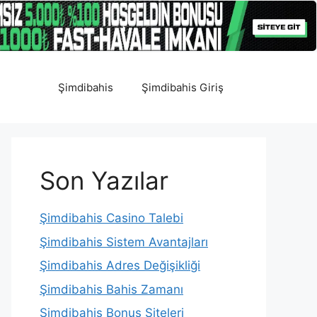
Şimdibahis
Şimdibahis Giriş
Son Yazılar
Şimdibahis Casino Talebi
Şimdibahis Sistem Avantajları
Şimdibahis Adres Değişikliği
Şimdibahis Bahis Zamanı
Şimdibahis Bonus Siteleri