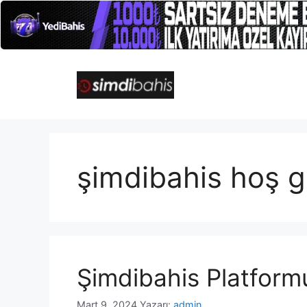
İçeriğe
atla
şimdibahis hoş g
Şimdibahis Platform
Mart 9, 2024
Yazarı:
admin