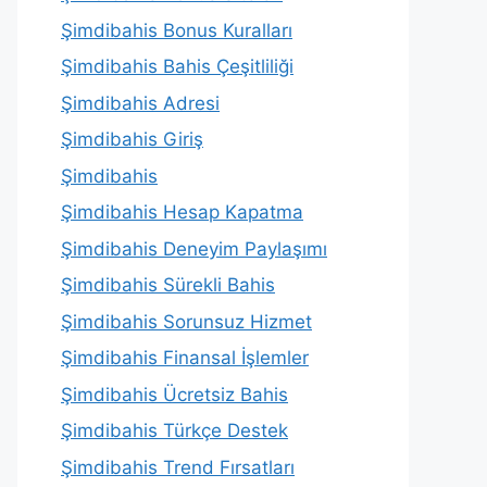
Şimdibahis Bonus Kuralları
Şimdibahis Bahis Çeşitliliği
Şimdibahis Adresi
Şimdibahis Giriş
Şimdibahis
Şimdibahis Hesap Kapatma
Şimdibahis Deneyim Paylaşımı
Şimdibahis Sürekli Bahis
Şimdibahis Sorunsuz Hizmet
Şimdibahis Finansal İşlemler
Şimdibahis Ücretsiz Bahis
Şimdibahis Türkçe Destek
Şimdibahis Trend Fırsatları