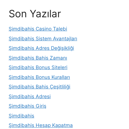
Son Yazılar
Şimdibahis Casino Talebi
Şimdibahis Sistem Avantajları
Şimdibahis Adres Değişikliği
Şimdibahis Bahis Zamanı
Şimdibahis Bonus Siteleri
Şimdibahis Bonus Kuralları
Şimdibahis Bahis Çeşitliliği
Şimdibahis Adresi
Şimdibahis Giriş
Şimdibahis
Şimdibahis Hesap Kapatma