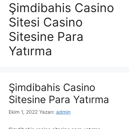
Şimdibahis Casino
Sitesi Casino
Sitesine Para
Yatırma
Şimdibahis Casino
Sitesine Para Yatırma
Ekim 1, 2022
Yazarı:
admin