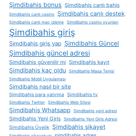
Şimdibahis bonus
Şimdibahis canlı bahis
Şimdibahis canlı destek
Şimdibahis canlı casino
Şimdibahis canlı maç izleme
Şimdibahis casino oyunları
Şimdibahis giriş
Şimdibahis Güncel
Şimdibahis giriş yap
Şimdibahis güncel adresi
Şimdibahis güvenilir mi
Şimdibahis kayıt
Şimdibahis kaç oldu
Şimdibahis Masa Tenisi
Şimdibahis Mobil Uygulaması
Şimdibahis nasıl bir site
Şimdibahis para yatırma
Şimdibahis tv
Şimdibahis Twitter
Şimdibahis Web Sitesi
Şimdibahis Whatsapp
Şimdibahis yeni adresi
Şimdibahis Yeni Giriş
Şimdibahis Yeni Giriş Adresi
Şimdibahis şikayet
Şimdibahis Üyelik
şimdibahis adres
Şimdibahis şikayetvar