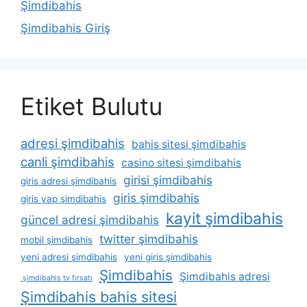
Şimdibahis
Şimdibahis Giriş
Etiket Bulutu
adresi şimdibahis
bahis sitesi şimdibahis
canli şimdibahis
casino sitesi şimdibahis
girisi şimdibahis
giris adresi şimdibahis
giris şimdibahis
giris yap şimdibahis
kayit şimdibahis
güncel adresi şimdibahis
twitter şimdibahis
mobil şimdibahis
yeni adresi şimdibahis
yeni giris şimdibahis
Şimdibahis
Şimdibahis adresi
şimdibahis tv fırsatı
Şimdibahis bahis sitesi