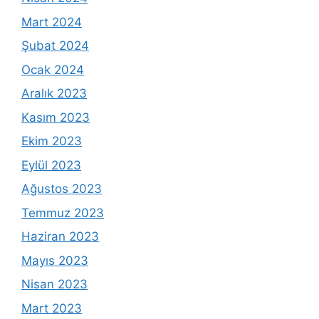
Mart 2024
Şubat 2024
Ocak 2024
Aralık 2023
Kasım 2023
Ekim 2023
Eylül 2023
Ağustos 2023
Temmuz 2023
Haziran 2023
Mayıs 2023
Nisan 2023
Mart 2023