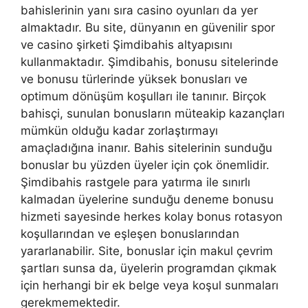
bahislerinin yanı sıra casino oyunları da yer
almaktadır. Bu site, dünyanın en güvenilir spor
ve casino şirketi Şimdibahis altyapısını
kullanmaktadır. Şimdibahis, bonusu sitelerinde
ve bonusu türlerinde yüksek bonusları ve
optimum dönüşüm koşulları ile tanınır. Birçok
bahisçi, sunulan bonusların müteakip kazançları
mümkün olduğu kadar zorlaştırmayı
amaçladığına inanır. Bahis sitelerinin sunduğu
bonuslar bu yüzden üyeler için çok önemlidir.
Şimdibahis rastgele para yatırma ile sınırlı
kalmadan üyelerine sunduğu deneme bonusu
hizmeti sayesinde herkes kolay bonus rotasyon
koşullarından ve eşleşen bonuslarından
yararlanabilir. Site, bonuslar için makul çevrim
şartları sunsa da, üyelerin programdan çıkmak
için herhangi bir ek belge veya koşul sunmaları
gerekmemektedir.