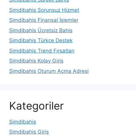
Şimdibahis Sorunsuz Hizmet
Şimdibahis Finansal İşlemler
Şimdibahis Ücretsiz Bahis
Şimdibahis Türkçe Destek
Şimdibahis Trend Fırsatları
Şimdibahis Kolay Giriş
Şimdibahis Oturum Açma Adresi
Kategoriler
Şimdibahis
Şimdibahis Giriş