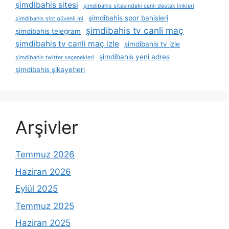
şimdibahis sitesi
şimdibahis sitesindeki canlı destek linkleri
şimdibahis spor bahisleri
şimdibahis slot güvenli mi
şimdibahis tv canli maç
şimdibahis telegram
şimdibahis tv canli maç izle
şimdibahis tv izle
şimdibahis yeni adres
şimdibahis twitter seçenekleri
şimdibahis şikayetleri
Arşivler
Temmuz 2026
Haziran 2026
Eylül 2025
Temmuz 2025
Haziran 2025