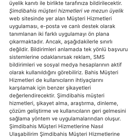
üyelik kanıtı ile birlikte tarafınıza bildirilecektir.
Şimdibahis müşteri hizmetleri ve mezun üyelik
web sitesinde yer alan Müşteri Hizmetleri
uygulaması, e-posta ve canlı destek olarak
tanımlanan iki farklı uygulamayı ön plana
çıkarmaktadır. Ancak, aşağıdakilerle sınırlı
değildir. Bildirimleri anlamada tek yönlü başvuru
sistemlerine odaklanırsak reklam, SMS
bildirimleri ve sosyal medya hesaplarının aktif
olarak kullanıldığını görebiliriz. Bahis Müşteri
Hizmetleri de kullanıcıların ihtiyaçlarını
karşılamak için benzer şikayetleri
değerlendirecektir. Şimdibahis müşteri
hizmetleri, şikayet alma, araştırma, dinleme,
çözüm geliştirme ve kullanıcıların geri gelmesini
sağlama yöntem ve uygulamalarından oluşur.
Şimdibahis Müşteri Hizmetlerine Nasıl
Ulaşabilirim Şimdibahis Müşteri Hizmetlerine