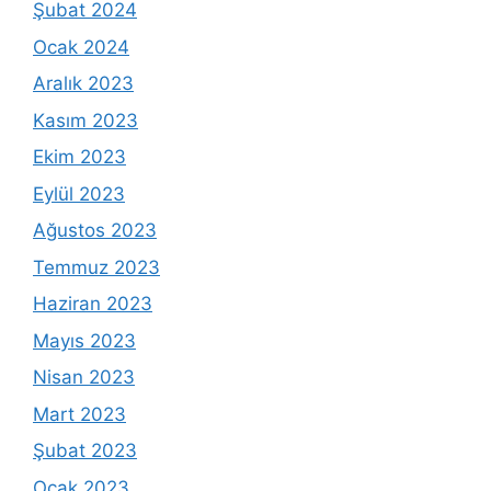
Şubat 2024
Ocak 2024
Aralık 2023
Kasım 2023
Ekim 2023
Eylül 2023
Ağustos 2023
Temmuz 2023
Haziran 2023
Mayıs 2023
Nisan 2023
Mart 2023
Şubat 2023
Ocak 2023