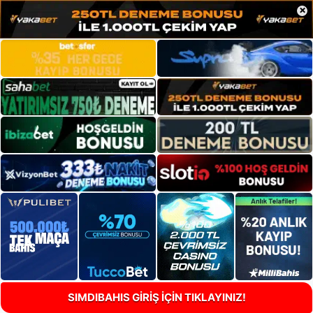
×
SIMDIBAHIS GİRİŞ İÇİN TIKLAYINIZ!