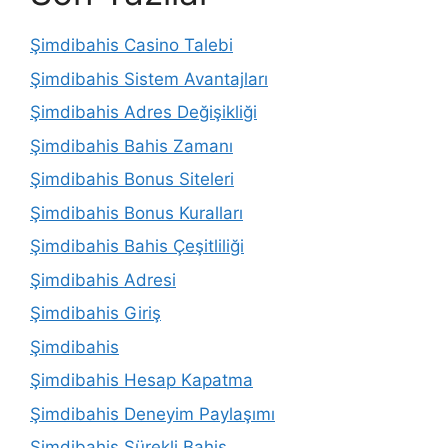
Şimdibahis Casino Talebi
Şimdibahis Sistem Avantajları
Şimdibahis Adres Değişikliği
Şimdibahis Bahis Zamanı
Şimdibahis Bonus Siteleri
Şimdibahis Bonus Kuralları
Şimdibahis Bahis Çeşitliliği
Şimdibahis Adresi
Şimdibahis Giriş
Şimdibahis
Şimdibahis Hesap Kapatma
Şimdibahis Deneyim Paylaşımı
Şimdibahis Sürekli Bahis