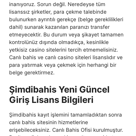
inanıyoruz. Sorun değil. Neredeyse tüm
lisanssız şirketler, para çekme talebinde
bulunurken ayrıntılı gerekçe (belge gereklilikleri
dahil) sunarak kazanılan paranızı transfer
etmeyecektir. Bu durum veya şikayet tamamen
kontrolünüz dışında olmadıkça, kesinlikle
yetkisiz casino sitelerini tercih etmemelisiniz.
Canlı bahis ve canlı casino siteleri lisanslıdır ve
para yatırmak veya çekmek için herhangi bir
belge gerektirmez.
Şimdibahis Yeni Güncel
Giriş Lisans Bilgileri
Şimdibahis kayıt işlemini tamamladıktan sonra
canlı bahis sitesinin hizmetlerine
erişebileceksiniz. Canlı Bahis Ofisi kurulmuştur.