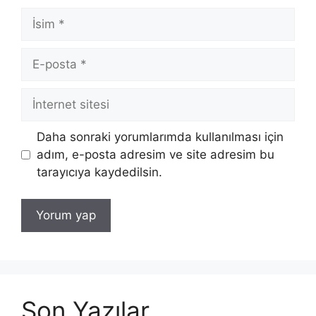
İsim
E-
posta
İnternet
sitesi
Daha sonraki yorumlarımda kullanılması için
adım, e-posta adresim ve site adresim bu
tarayıcıya kaydedilsin.
Son Yazılar