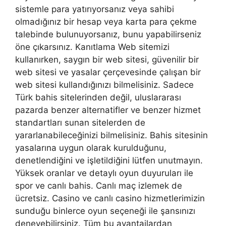
sistemle para yatırıyorsanız veya sahibi
olmadığınız bir hesap veya karta para çekme
talebinde bulunuyorsanız, bunu yapabilirseniz
öne çıkarsınız. Kanıtlama Web sitemizi
kullanırken, saygın bir web sitesi, güvenilir bir
web sitesi ve yasalar çerçevesinde çalışan bir
web sitesi kullandığınızı bilmelisiniz. Sadece
Türk bahis sitelerinden değil, uluslararası
pazarda benzer alternatifler ve benzer hizmet
standartları sunan sitelerden de
yararlanabileceğinizi bilmelisiniz. Bahis sitesinin
yasalarına uygun olarak kurulduğunu,
denetlendiğini ve işletildiğini lütfen unutmayın.
Yüksek oranlar ve detaylı oyun duyuruları ile
spor ve canlı bahis. Canlı maç izlemek de
ücretsiz. Casino ve canlı casino hizmetlerimizin
sunduğu binlerce oyun seçeneği ile şansınızı
deneyebilirsiniz. Tüm bu avantajlardan