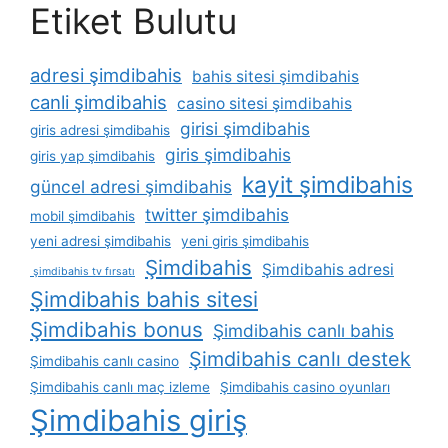
Etiket Bulutu
adresi şimdibahis
bahis sitesi şimdibahis
canli şimdibahis
casino sitesi şimdibahis
girisi şimdibahis
giris adresi şimdibahis
giris şimdibahis
giris yap şimdibahis
kayit şimdibahis
güncel adresi şimdibahis
twitter şimdibahis
mobil şimdibahis
yeni adresi şimdibahis
yeni giris şimdibahis
Şimdibahis
Şimdibahis adresi
şimdibahis tv fırsatı
Şimdibahis bahis sitesi
Şimdibahis bonus
Şimdibahis canlı bahis
Şimdibahis canlı destek
Şimdibahis canlı casino
Şimdibahis canlı maç izleme
Şimdibahis casino oyunları
Şimdibahis giriş