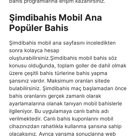
bahis programlarına erişim kazanırsınız.
Şimdibahis Mobil Ana
Popüler Bahis
Şimdibahis mobil ana sayfasını inceledikten
sonra kolayca hesap
oluşturabilirsiniz.Şimdibahis mobil bahis söz
konusu olduğunda, toplam goller de dahil olmak
üzere çeşitli bahis türlerine bahis yapma
şansınız vardır. Maksimum oranları sitede
bulabilirsiniz. Şimdibahis maç başlamadan önce
bahis oranlarını gerçek zamanlı olarak
ayarlamalarına olanak tanıyan mobil bahislerle
ilgileniyor. Bu uygulamaya canlı bahis adı
verilmektedir. Canlı bahis kuponlarını mobil
cihazınızdan rahatlıkla kullanma şansına sahip
olacaksınız. Ayrıca yarışma sonuçlarına web