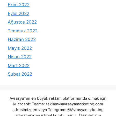
Ekim 2022
Eylül 2022
Ağustos 2022
Temmuz 2022
Haziran 2022
Mayıs 2022
Nisan 2022
Mart 2022
Şubat 2022
Avrasya'nın en büyük reklam platformunda olmak için
Microsoft Teams:
reklam@avrasyamarketing.com
adresimizden veya Telegram: @Avrasyamarketing
adresimizden irtibat kurabilirsiniz. (Tek iletişim