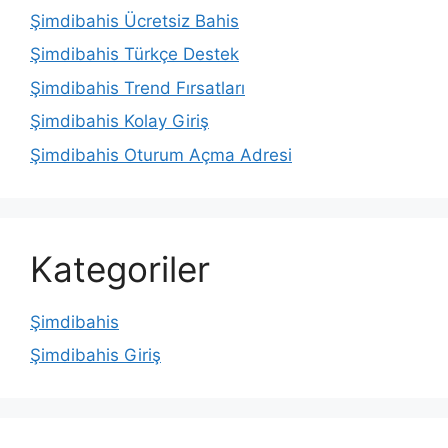
Şimdibahis Ücretsiz Bahis
Şimdibahis Türkçe Destek
Şimdibahis Trend Fırsatları
Şimdibahis Kolay Giriş
Şimdibahis Oturum Açma Adresi
Kategoriler
Şimdibahis
Şimdibahis Giriş