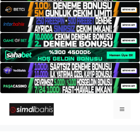
İçeriğe
atla
Menü