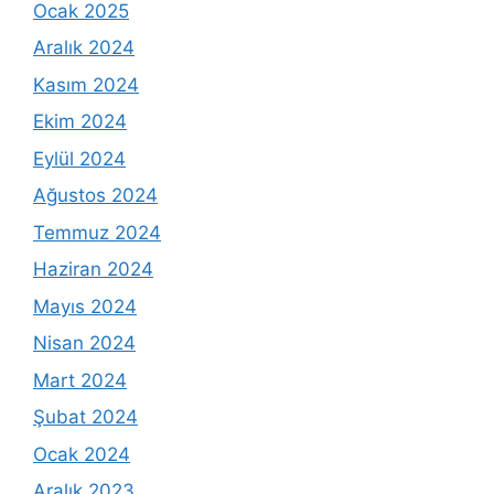
Ocak 2025
Aralık 2024
Kasım 2024
Ekim 2024
Eylül 2024
Ağustos 2024
Temmuz 2024
Haziran 2024
Mayıs 2024
Nisan 2024
Mart 2024
Şubat 2024
Ocak 2024
Aralık 2023