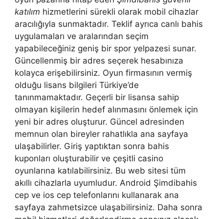
katılım
hizmetlerini sürekli olarak mobil cihazlar
aracılığıyla sunmaktadır. Teklif ayrıca canlı bahis
uygulamaları ve aralarından seçim
yapabileceğiniz geniş bir spor yelpazesi sunar.
Güncellenmiş bir adres seçerek hesabınıza
kolayca erişebilirsiniz. Oyun firmasının vermiş
olduğu lisans bilgileri Türkiye’de
tanınmamaktadır. Geçerli bir lisansa sahip
olmayan kişilerin hedef alınmasını önlemek için
yeni bir adres oluşturur. Güncel adresinden
memnun olan bireyler rahatlıkla ana sayfaya
ulaşabilirler. Giriş yaptıktan sonra bahis
kuponları oluşturabilir ve çeşitli casino
oyunlarına katılabilirsiniz. Bu web sitesi tüm
akıllı cihazlarla uyumludur. Android Şimdibahis
cep ve ios cep telefonlarını kullanarak ana
sayfaya zahmetsizce ulaşabilirsiniz. Daha sonra