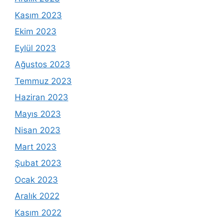
Kasım 2023
Ekim 2023
Eylül 2023
Ağustos 2023
Temmuz 2023
Haziran 2023
Mayıs 2023
Nisan 2023
Mart 2023
Şubat 2023
Ocak 2023
Aralık 2022
Kasım 2022