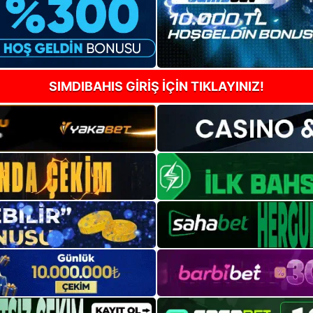
SIMDIBAHIS GİRİŞ İÇİN TIKLAYINIZ!