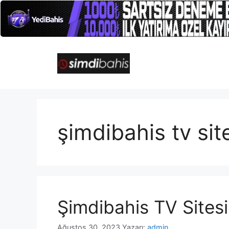
İçeriğe
atla
şimdibahis tv sit
Şimdibahis TV Sitesi
Ağustos 30, 2023
Yazarı:
admin