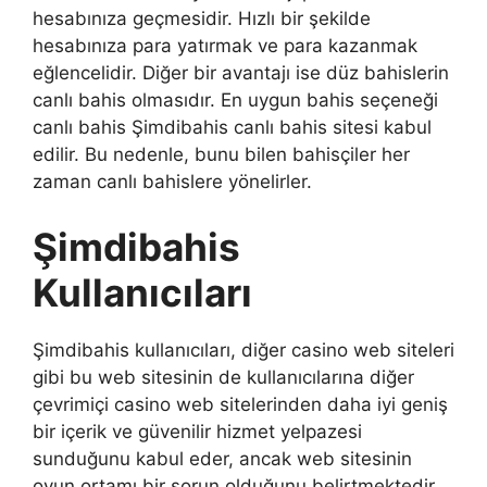
hesabınıza geçmesidir. Hızlı bir şekilde
hesabınıza para yatırmak ve para kazanmak
eğlencelidir. Diğer bir avantajı ise düz bahislerin
canlı bahis olmasıdır. En uygun bahis seçeneği
canlı bahis Şimdibahis canlı bahis sitesi kabul
edilir. Bu nedenle, bunu bilen bahisçiler her
zaman canlı bahislere yönelirler.
Şimdibahis
Kullanıcıları
Şimdibahis kullanıcıları, diğer casino web siteleri
gibi bu web sitesinin de kullanıcılarına diğer
çevrimiçi casino web sitelerinden daha iyi geniş
bir içerik ve güvenilir hizmet yelpazesi
sunduğunu kabul eder, ancak web sitesinin
oyun ortamı bir sorun olduğunu belirtmektedir.