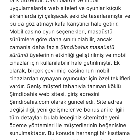
fark düzendir. Casinolarda ve mobil
uygulamalarda web siteleri ve oyunlar küçük
ekranlarda iyi çalışacak şekilde tasarlanmıştır ve
bu da göz atmayı kafa karıştırıcı hale getirir.
Mobil casino oyun seçenekleri, masaüstü
sürümlere göre daha sınırlı olabilir, ancak
zamanla daha fazla
Şimdibahis masaüstü
sürümü
üyelerinin etkinliği geliştirilmiş ve mobil
cihazlar için kullanılabilir hale getirilmiştir. Ek
olarak, birçok çevrimiçi casinonun mobil
cihazlardan oynayan oyuncular için özel teklifleri
vardır. Geniş müşteri tabanıyla tanınan köklü
Şimdibahis web sitesi, giriş adresini
Şimdibahis.com olarak güncelledi. Site adres
değişikliği, yeni gelişmeler ve bonuslar ile ilgili
tüm detayları bulabileceğiniz sitemizde yeni
ödeme yöntemleri ile müşterilerinin beğenisine
sunulmaktadır. Bu konuda herhangi bir kısıtlama