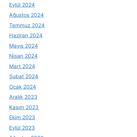
Eylül 2024
Ağustos 2024
Temmuz 2024
Haziran 2024
Mayıs 2024
Nisan 2024
Mart 2024
Şubat 2024
Ocak 2024
Aralık 2023
Kasım 2023
Ekim 2023
Eylül 2023