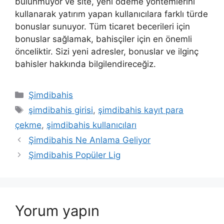
bulunmuyor ve site, yeni ödeme yöntemlerini
kullanarak yatırım yapan kullanıcılara farklı türde
bonuslar sunuyor. Tüm ticaret becerileri için
bonuslar sağlamak, bahisçiler için en önemli
önceliktir. Sizi yeni adresler, bonuslar ve ilginç
bahisler hakkında bilgilendireceğiz.
Kategoriler
Şimdibahis
Etiketler
şimdibahis girisi
,
şimdibahis kayıt para
çekme
,
şimdibahis kullanıcıları
Şimdibahis Ne Anlama Geliyor
Şimdibahis Popüler Lig
Yorum yapın