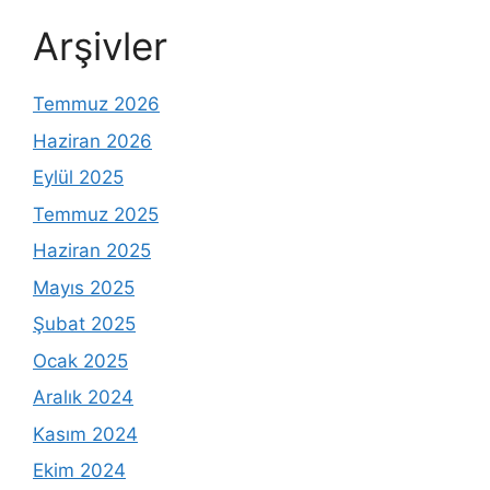
Arşivler
Temmuz 2026
Haziran 2026
Eylül 2025
Temmuz 2025
Haziran 2025
Mayıs 2025
Şubat 2025
Ocak 2025
Aralık 2024
Kasım 2024
Ekim 2024