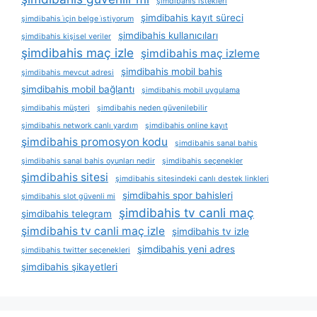
şimdibahis i̇stekleri
şimdibahis kayıt süreci
şimdibahis i̇çin belge i̇stiyorum
şimdibahis kullanıcıları
şimdibahis kişisel veriler
şimdibahis maç izle
şimdibahis maç izleme
şimdibahis mobil bahis
şimdibahis mevcut adresi
şimdibahis mobil bağlantı
şimdibahis mobil uygulama
şimdibahis müşteri
şimdibahis neden güvenilebilir
şimdibahis network canlı yardım
şimdibahis online kayıt
şimdibahis promosyon kodu
şimdibahis sanal bahis
şimdibahis sanal bahis oyunları nedir
şimdibahis seçenekler
şimdibahis sitesi
şimdibahis sitesindeki canlı destek linkleri
şimdibahis spor bahisleri
şimdibahis slot güvenli mi
şimdibahis tv canli maç
şimdibahis telegram
şimdibahis tv canli maç izle
şimdibahis tv izle
şimdibahis yeni adres
şimdibahis twitter seçenekleri
şimdibahis şikayetleri