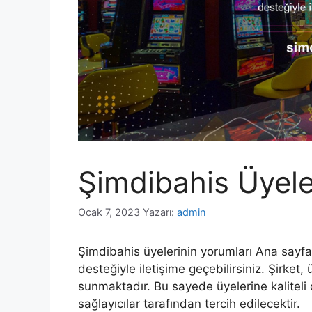
Şimdibahis Üyele
Ocak 7, 2023
Yazarı:
admin
Şimdibahis üyelerinin yorumları Ana sayfa
desteğiyle iletişime geçebilirsiniz. Şirket
sunmaktadır. Bu sayede üyelerine kaliteli 
sağlayıcılar tarafından tercih edilecektir.