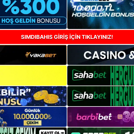
SIMDIBAHIS GİRİŞ İÇİN TIKLAYINIZ!