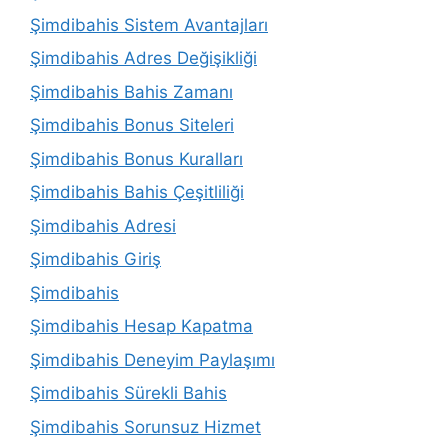
Şimdibahis Sistem Avantajları
Şimdibahis Adres Değişikliği
Şimdibahis Bahis Zamanı
Şimdibahis Bonus Siteleri
Şimdibahis Bonus Kuralları
Şimdibahis Bahis Çeşitliliği
Şimdibahis Adresi
Şimdibahis Giriş
Şimdibahis
Şimdibahis Hesap Kapatma
Şimdibahis Deneyim Paylaşımı
Şimdibahis Sürekli Bahis
Şimdibahis Sorunsuz Hizmet