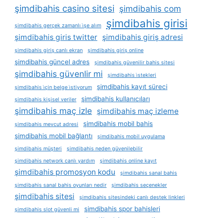
şimdibahis casino sitesi
şimdibahis com
şimdibahis girisi
şimdibahis gerçek zamanlı i̇şe alım
şimdibahis giris twitter
şimdibahis giriş adresi
şimdibahis giriş canlı ekran
şimdibahis giriş online
şimdibahis güncel adres
şimdibahis güvenilir bahis sitesi
şimdibahis güvenlir mi
şimdibahis i̇stekleri
şimdibahis kayıt süreci
şimdibahis i̇çin belge i̇stiyorum
şimdibahis kullanıcıları
şimdibahis kişisel veriler
şimdibahis maç izle
şimdibahis maç izleme
şimdibahis mobil bahis
şimdibahis mevcut adresi
şimdibahis mobil bağlantı
şimdibahis mobil uygulama
şimdibahis müşteri
şimdibahis neden güvenilebilir
şimdibahis network canlı yardım
şimdibahis online kayıt
şimdibahis promosyon kodu
şimdibahis sanal bahis
şimdibahis sanal bahis oyunları nedir
şimdibahis seçenekler
şimdibahis sitesi
şimdibahis sitesindeki canlı destek linkleri
şimdibahis spor bahisleri
şimdibahis slot güvenli mi