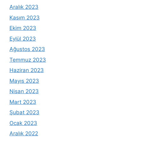
Aralık 2023
Kasım 2023
Ekim 2023
Eylül 2023
Ağustos 2023
Temmuz 2023
Haziran 2023
Mayıs 2023
Nisan 2023
Mart 2023
Şubat 2023
Ocak 2023
Aralık 2022