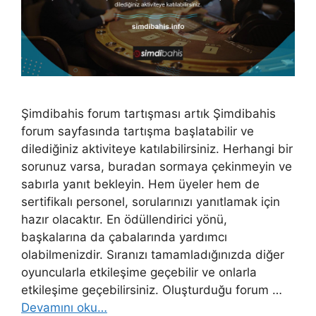
Şimdibahis forum tartışması artık Şimdibahis
forum sayfasında tartışma başlatabilir ve
dilediğiniz aktiviteye katılabilirsiniz. Herhangi bir
sorunuz varsa, buradan sormaya çekinmeyin ve
sabırla yanıt bekleyin. Hem üyeler hem de
sertifikalı personel, sorularınızı yanıtlamak için
hazır olacaktır. En ödüllendirici yönü,
başkalarına da çabalarında yardımcı
olabilmenizdir. Sıranızı tamamladığınızda diğer
oyuncularla etkileşime geçebilir ve onlarla
etkileşime geçebilirsiniz. Oluşturduğu forum …
Devamını oku…