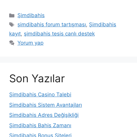
Kategoriler
Şimdibahis
Etiketler
şimdibahis forum tartışması
,
Şimdibahis
kayıt
,
şimdibahis tesis canlı destek
Yorum yap
Son Yazılar
Şimdibahis Casino Talebi
Şimdibahis Sistem Avantajları
Şimdibahis Adres Değişikliği
Şimdibahis Bahis Zamanı
Şimdibahis Bonus Siteleri