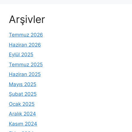
Arşivler
Temmuz 2026
Haziran 2026
Eylül 2025
Temmuz 2025
Haziran 2025
Mayıs 2025
Şubat 2025
Ocak 2025
Aralık 2024
Kasım 2024