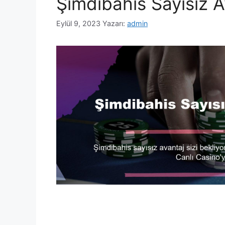
Şimdibahis Sayısız Av
Eylül 9, 2023
Yazarı:
admin