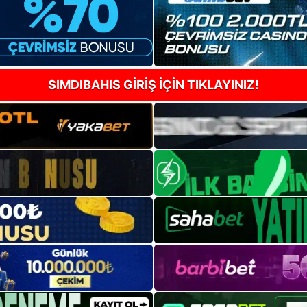
SIMDIBAHIS GİRİŞ İÇİN TIKLAYINIZ!